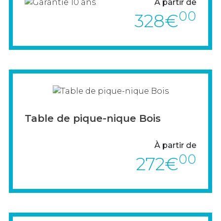
À partir de
EXPOSITIONS, AFFICHAGES & CONFÉRENCES
00
328€
PAVOISEMENT
MATÉRIEL ÉLECTORAL
PERSONNALISATION
MOBILIER SCOLAIRE
> VOIR LE PRODUIT
Table de pique-nique Bois
À partir de
00
272€