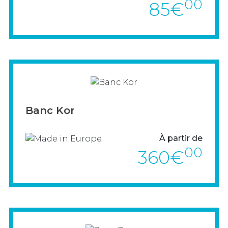
00
85€
> VOIR LE PRODUIT
Banc Kor
À partir de
00
360€