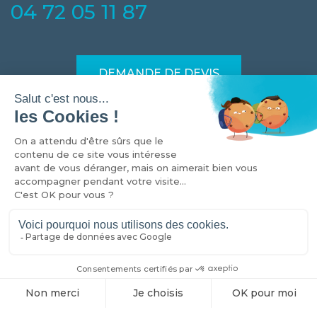
04 72 05 11 87
DEMANDE DE DEVIS
Devis en 24h
Des solutions de financement
Port offert à partir de 1000€
*
d'achat
COLL-EQUIP © 2026 | Tous droits réservés -
Mentions légales
|
Préférences de cookies