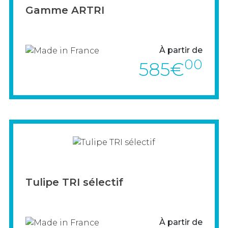
EXPOSITIONS, AFFICHAGES & CONFÉRENCES
Gamme ARTRI
> VOIR LE PRODUIT
PAVOISEMENT
À partir de
MATÉRIEL ÉLECTORAL
00
585€
PERSONNALISATION
MOBILIER SCOLAIRE
*** NOUVEAUTE ***
> VOIR LE PRODUIT
Tulipe TRI sélectif
À partir de