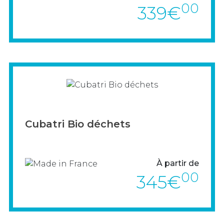
00
339€
Tulipe idéale dans les parcs et jardins
> VOIR LE PRODUIT
Cubatri Bio déchets
À partir de
00
345€