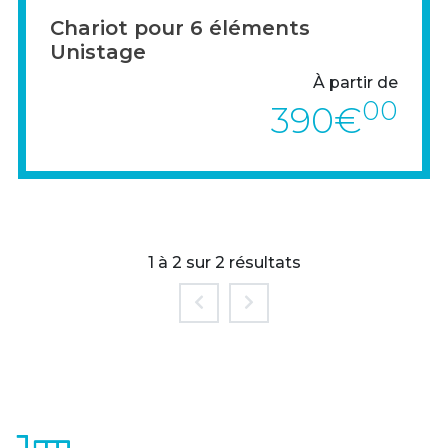
TRI & ENVIRONNEMENT
Chariot pour 6 éléments
EXPOSITIONS, AFFICHAGES & CONFÉRENCES
Unistage
À partir de
PAVOISEMENT
00
390€
MATÉRIEL ÉLECTORAL
PERSONNALISATION
MOBILIER SCOLAIRE
1 à 2 sur 2 résultats
> VOIR LE PRODUIT