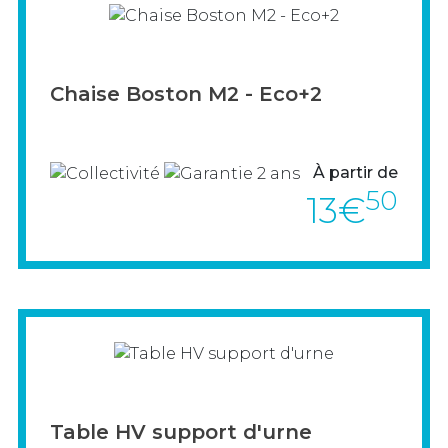
PISTES DE DANSE
MANUTENTION
> VOIR LE PRODUIT
MOBILIER URBAIN & VITRINE D'AFFICHAGE
Chaise Boston M2 - Eco+2
GUIDAGE ET SÉCURITÉ
TRI & ENVIRONNEMENT
À partir de
EXPOSITIONS, AFFICHAGES & CONFÉRENCES
50
13€
PAVOISEMENT
MATÉRIEL ÉLECTORAL
PERSONNALISATION
MOBILIER SCOLAIRE
> VOIR LE PRODUIT
Table HV support d'urne