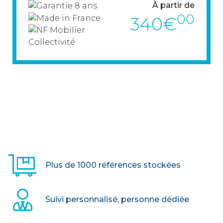
À partir de
00
340€
La table basculante plateau 25 mm est
idéale pour les salles de réunion,
formation, collectivités et espaces
polyvalents. Robuste, mobile et facile à
ranger, elle permet un gain de place
optimal grâce à son système de
basculement vertical.
Plus de 1000 références stockées
> VOIR LE PRODUIT
Suivi personnalisé, personne dédiée