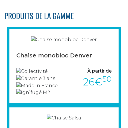
Denver permet de faciliter le transport, la
manutention et le stockage des chaises
PRODUITS DE LA GAMME
empilables. Robuste et pratique, elle est
idéale pour les collectivités.
> VOIR LE PRODUIT
Chaise monobloc Denver
À partir de
50
26€