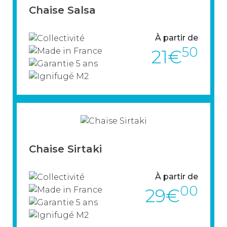
Chaise Salsa
> VOIR LE PRODUIT
À partir de
50
21€
Découvrez la chaise Salsa - chaise
monobloc facile d'entretien et pratique
Chaise Sirtaki
d'utilisation.
À partir de
> VOIR LE PRODUIT
00
29€