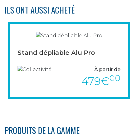
ILS ONT AUSSI ACHETÉ
Stand dépliable Alu Pro
À partir de
00
479€
Aucune vis, aucun emboitage, ce stand
sera l’allié idéal de toutes les
PRODUITS DE LA GAMME
manifestations.