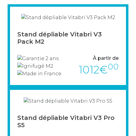
> VOIR LE PRODUIT
Stand dépliable Vitabri V3
Pack M2
À partir de
00
1012€
Prêt à être installé, sans vis ni emboîtage,
léger (aluminium) facile à transporter.
Stand dépliable Vitabri V3 Pro
Sa mise en place très rapide vous
S5
permettra d’être opérationnel en
quelques dizaines de secondes.